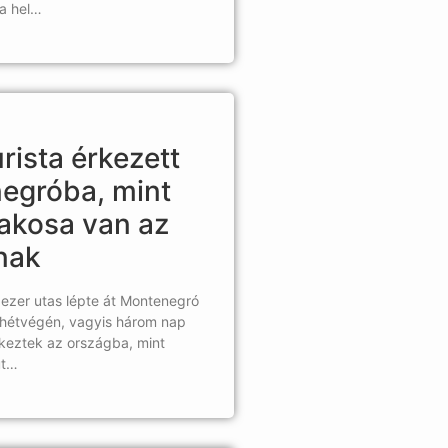
a hel…
rista érkezett
egróba, mint
akosa van az
nak
ezer utas lépte át Montenegró
t hétvégén, vagyis három nap
rkeztek az országba, mint
ut…