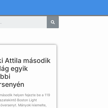
T
 Attila második
ilág egyik
ebbi
rsenyén
 második helyen fejezte be a 119
sszatekintő Boston Light
óversenyt. Mányoki kiemelte,