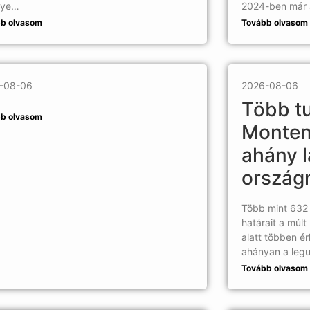
nye…
2024-ben már 
b olvasom
Tovább olvasom
-08-06
2026-08-06
Több tu
b olvasom
Monten
ahány l
ország
Több mint 632 
határait a múl
alatt többen é
ahányan a leg
Tovább olvasom