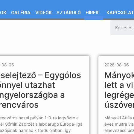
OK
GALÉRIA
VIDEÓK
SZTÁROLÓ
HÍREK
KAPCSOLA
-08-06
2026-08-06
-selejtező – Egygólos
Mányoki
őnnyel utazhat
lett a v
ngyelországba a
legrég
rencváros
úszóve
encváros hazai pályán 1-0-ra legyőzte a
Mányoki Attila
el Górnik Zabrzét a labdarúgó Európa-liga
éves múltra vi
tezőjének harmadik fordulójában, így
elnevezésű úsz