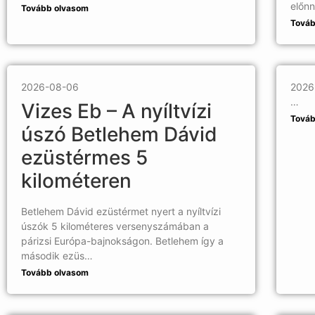
előn
Tovább olvasom
Továb
2026-08-06
2026
…
Vizes Eb – A nyíltvízi
Továb
úszó Betlehem Dávid
ezüstérmes 5
kilométeren
Betlehem Dávid ezüstérmet nyert a nyíltvízi
úszók 5 kilométeres versenyszámában a
párizsi Európa-bajnokságon. Betlehem így a
második ezüs…
Tovább olvasom