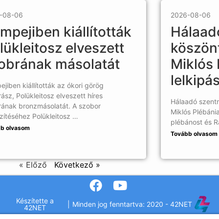
-08-06
2026-08-06
mpejiben kiállították
Hálaad
lükleitosz elveszett
köszönt
obrának másolatát
Miklós 
lelkipá
jiben kiállították az ókori görög
ász, Polükleitosz elveszett híres
Hálaadó szentm
rának bronzmásolatát. A szobor
Miklós Plébánia
zítéséhez Polükleitosz …
plébánost és R
b olvasom
Tovább olvasom
« Előző
Következő »
Készítette a
|
Minden jog fenntartva: 2020 - 42NET
42NET