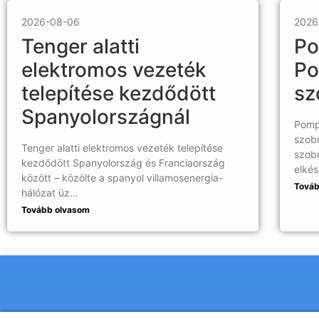
2026-08-06
2026
Tenger alatti
Po
elektromos vezeték
Po
telepítése kezdődött
sz
Spanyolországnál
Pompe
szobr
Tenger alatti elektromos vezeték telepítése
szob
kezdődött Spanyolország és Franciaország
elkés
között – közölte a spanyol villamosenergia-
Továb
hálózat üz…
Tovább olvasom