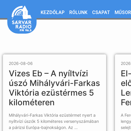
KEZDŐLAP
RÓLUNK
CSAPAT
MŰSOR
2026-08-06
2026
Vizes Eb – A nyíltvízi
El
úszó Mihályvári-Farkas
el
Viktória ezüstérmes 5
Le
kilométeren
Fe
Mihályvári-Farkas Viktória ezüstérmet nyert a
A Fer
nyíltvízi úszók 5 kilométeres versenyszámában
lengy
a párizsi Európa-bajnokságon. Az …
selej