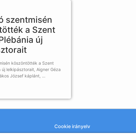
ó szentmisén
ötték a Szent
Plébánia új
sztorait
isén köszöntötték a Szent
 új lelkipásztorait, Aigner Géza
ákos József káplánt, …
Cookie irányelv