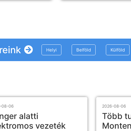
reink
Helyi
Belföld
Külföld
-08-06
2026-08-06
nger alatti
Több tu
ektromos vezeték
Monten