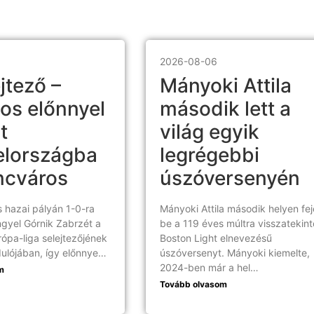
2026-08-06
jtező –
Mányoki Attila
os előnnyel
második lett a
t
világ egyik
elországba
legrégebbi
ncváros
úszóversenyén
 hazai pályán 1-0-ra
Mányoki Attila második helyen fe
ngyel Górnik Zabrzét a
be a 119 éves múltra visszatekint
ópa-liga selejtezőjének
Boston Light elnevezésű
ulójában, így előnnye…
úszóversenyt. Mányoki kiemelte,
2024-ben már a hel…
m
Tovább olvasom