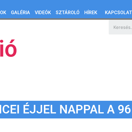
OK
GALÉRIA
VIDEÓK
SZTÁROLÓ
HÍREK
KAPCSOLA
ió
CEI ÉJJEL NAPPAL A 
96