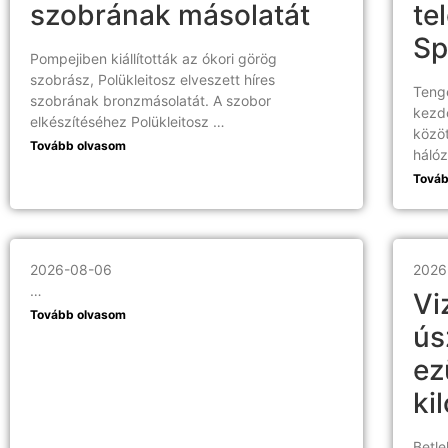
szobrának másolatát
te
Sp
Pompejiben kiállították az ókori görög
szobrász, Polükleitosz elveszett híres
Tenge
szobrának bronzmásolatát. A szobor
kezd
elkészítéséhez Polükleitosz …
közöt
Tovább olvasom
háló
Továb
2026-08-06
2026
…
Vi
Tovább olvasom
ús
ez
ki
Betle