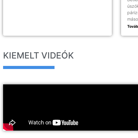
úszó
páriz
máso
Továb
KIEMELT VIDEÓK