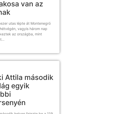
akosa van az
nak
ezer utas lépte át Montenegró
t hétvégén, vagyis három nap
rkeztek az országba, mint
ut…
 Attila második
ilág egyik
ebbi
rsenyén
 második helyen fejezte be a 119