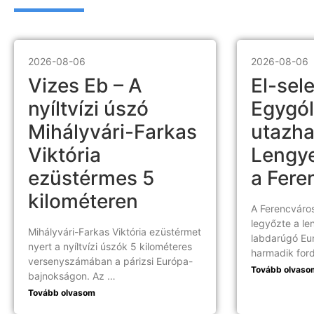
2026-08-06
2026-08-06
Vizes Eb – A
El-sele
nyíltvízi úszó
Egygól
Mihályvári-Farkas
utazha
Viktória
Lengy
ezüstérmes 5
a Fere
kilométeren
A Ferencváros
legyőzte a le
Mihályvári-Farkas Viktória ezüstérmet
labdarúgó Eur
nyert a nyíltvízi úszók 5 kilométeres
harmadik ford
versenyszámában a párizsi Európa-
Tovább olvaso
bajnokságon. Az …
Tovább olvasom