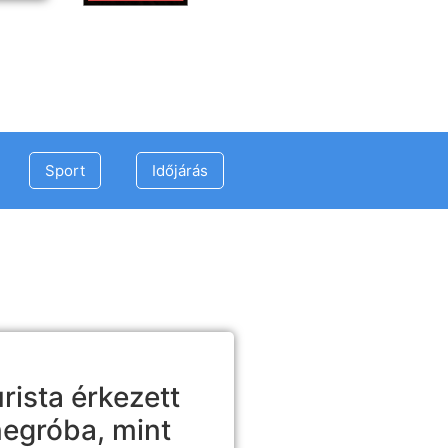
Sport
Időjárás
rista érkezett
egróba, mint