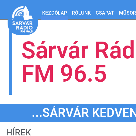
KEZDŐLAP
RÓLUNK
CSAPAT
MŰSOR
Sárvár Rád
FM 96.5
...SÁRVÁR KEDVEN
HÍREK