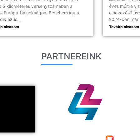
k 5 kilométeres versenyszámában a
éves múltra vi
si Európa-bajnokságon. Betlehem így a
elnevezésű úsz
dik ezüs…
2024-ben már 
b olvasom
Tovább olvasom
PARTNEREINK