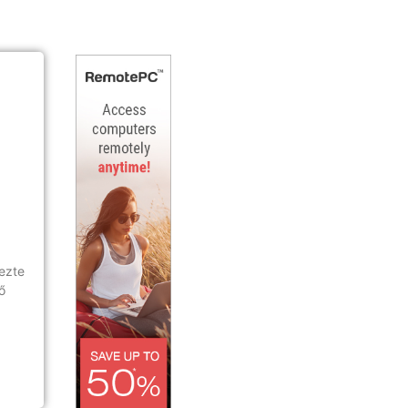
jezte
ő