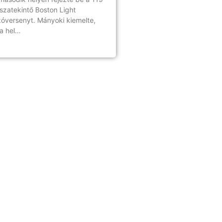
sszatekintő Boston Light
óversenyt. Mányoki kiemelte,
a hel…