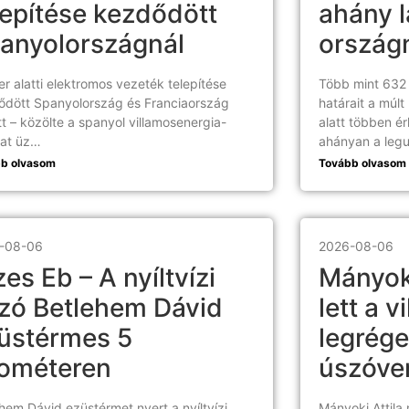
lepítése kezdődött
ahány l
anyolországnál
ország
r alatti elektromos vezeték telepítése
Több mint 632 
ődött Spanyolország és Franciaország
határait a múl
t – közölte a spanyol villamosenergia-
alatt többen é
zat üz…
ahányan a leg
b olvasom
Tovább olvasom
-08-06
2026-08-06
zes Eb – A nyíltvízi
Mányoki
zó Betlehem Dávid
lett a v
üstérmes 5
legrég
lométeren
úszóve
hem Dávid ezüstérmet nyert a nyíltvízi
Mányoki Attila